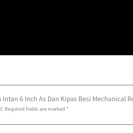
a Intan 6 Inch As Dan Kipas Besi Mechanical 
d.
Required fields are marked
*