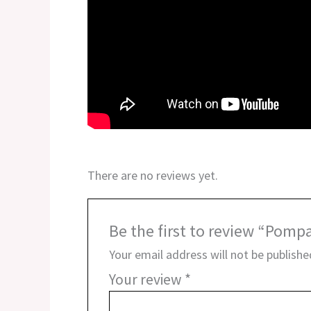
There are no reviews yet.
Be the first to review “Pomp
Your email address will not be publishe
Your review
*