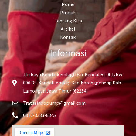
Home
Produk
Tentang Kita
Artikel
Kontak
Informasi
Jln Raya Kendalkemlagi Dsn. Kendal Rt 001/Rw
006 Ds. Kendalkemlagi Kec. Karanggeneng Kab.
Lamongan Jawa Timur (62254)
Tratasindopump@gmail.com
0812-3333-8845