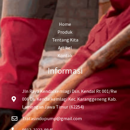
Home
Produk
Tentang Kita
Artikel
Kontak
Informasi
Jln Raya Kendalkemlagi Dsn. Kendal Rt 001/Rw
006 Ds. Kendalkemlagi Kec. Karanggeneng Kab.
Lamongan Jawa Timur (62254)
Tratasindopump@gmail.com