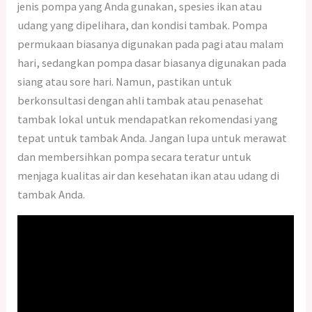
jenis pompa yang Anda gunakan, spesies ikan atau
udang yang dipelihara, dan kondisi tambak. Pompa
permukaan biasanya digunakan pada pagi atau malam
hari, sedangkan pompa dasar biasanya digunakan pada
siang atau sore hari. Namun, pastikan untuk
berkonsultasi dengan ahli tambak atau penasehat
tambak lokal untuk mendapatkan rekomendasi yang
tepat untuk tambak Anda. Jangan lupa untuk merawat
dan membersihkan pompa secara teratur untuk
menjaga kualitas air dan kesehatan ikan atau udang di
tambak Anda.