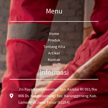
Menu
Home
Produk
Tentang Kita
Artikel
Kontak
Informasi
Jln Raya Kendalkemlagi Dsn. Kendal Rt 001/Rw
006 Ds. Kendalkemlagi Kec. Karanggeneng Kab.
Lamongan Jawa Timur (62254)