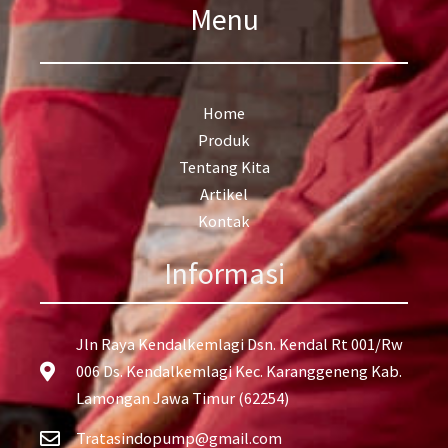
Menu
Home
Produk
Tentang Kita
Artikel
Kontak
Informasi
Jln Raya Kendalkemlagi Dsn. Kendal Rt 001/Rw
006 Ds. Kendalkemlagi Kec. Karanggeneng Kab.
Lamongan Jawa Timur (62254)
Tratasindopump@gmail.com