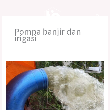
Skip
to
content
Pompa banjir dan
irigasi
Pompa
Banjir
Terbaik
Langsung
Ahlinya