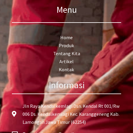
Menu
Home
Produk
Tentang Kita
Artikel
Kontak
Informasi
Jln Raya Kendalkemlagi Dsn. Kendal Rt 001/Rw
006 Ds. Kendalkemlagi Kec. Karanggeneng Kab.
Lamongan Jawa Timur (62254)