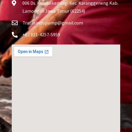
006 Ds. Kendalkemlagi Kec. Karanggeneng Kab.
Lamongan Jawa Timur (62254)
Tratasindopump@gmail.com
+62 821-4257-5959