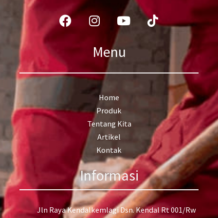
Facebook
Instagram
Youtube
Tiktok
Menu
Home
Produk
Tentang Kita
Artikel
Kontak
Informasi
Jln Raya Kendalkemlagi Dsn. Kendal Rt 001/Rw