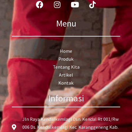
Facebook
Instagram
Youtube
Tiktok
Menu
Home
Produk
Tentang Kita
Artikel
Kontak
Informasi
Jln Raya Kendalkemlagi Dsn. Kendal Rt 001/Rw
006 Ds. Kendalkemlagi Kec. Karanggeneng Kab.