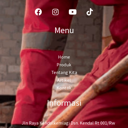
Facebook
Instagram
Youtube
Tiktok
Menu
Home
Produk
Tentang Kita
Artikel
Kontak
Informasi
Jln Raya Kendalkemlagi Dsn. Kendal Rt 001/Rw