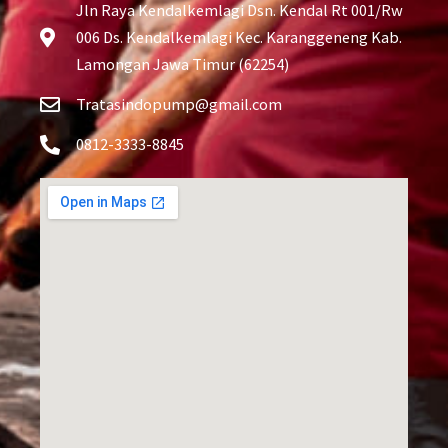
Jln Raya Kendalkemlagi Dsn. Kendal Rt 001/Rw
006 Ds. Kendalkemlagi Kec. Karanggeneng Kab.
Lamongan Jawa Timur (62254)
Tratasindopump@gmail.com
0812-3333-8845