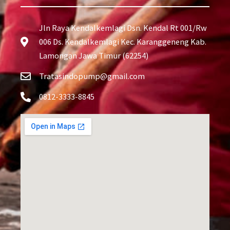
Jln Raya Kendalkemlagi Dsn. Kendal Rt 001/Rw
006 Ds. Kendalkemlagi Kec. Karanggeneng Kab.
Lamongan Jawa Timur (62254)
Tratasindopump@gmail.com
0812-3333-8845