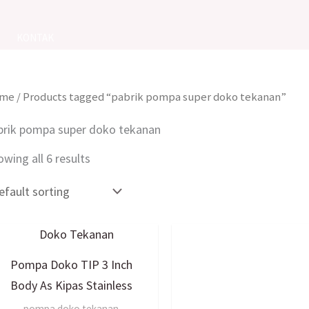
KONTAK
me
/ Products tagged “pabrik pompa super doko tekanan”
brik pompa super doko tekanan
wing all 6 results
Pompa Doko TIP 3 Inch
Body As Kipas Stainless
pompa doko tekanan