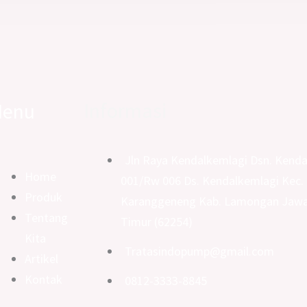
Informasi
enu
Jln Raya Kendalkemlagi Dsn. Kenda
Home
001/Rw 006 Ds. Kendalkemlagi Kec.
Produk
Karanggeneng Kab. Lamongan Jaw
Tentang
Timur (62254)
Kita
Tratasindopump@gmail.com
Artikel
Kontak
0812-3333-8845
ok