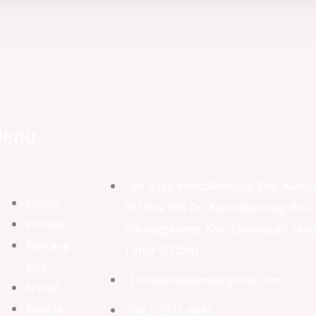
Informasi
enu
Jln Raya Kendalkemlagi Dsn. Kenda
Home
001/Rw 006 Ds. Kendalkemlagi Kec.
Produk
Karanggeneng Kab. Lamongan Jaw
Tentang
Timur (62254)
Kita
Tratasindopump@gmail.com
Artikel
Kontak
0812-3333-8845