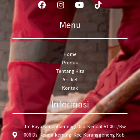
Facebook
Instagram
Youtube
Tiktok
Menu
Home
Produk
Tentang Kita
Artikel
Kontak
Informasi
Jln Raya Kendalkemlagi Dsn. Kendal Rt 001/Rw
006 Ds. Kendalkemlagi Kec. Karanggeneng Kab.